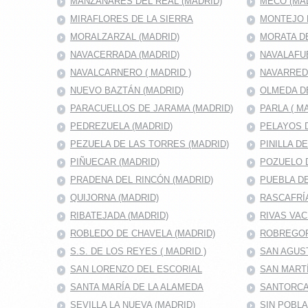
MANZANARES DEL REAL (MADRID)
MECO (MA
MIRAFLORES DE LA SIERRA
MONTEJO D
MORALZARZAL (MADRID)
MORATA DE
NAVACERRADA (MADRID)
NAVALAFU
NAVALCARNERO ( MADRID )
NAVARRED
NUEVO BAZTÁN (MADRID)
OLMEDA D
PARACUELLOS DE JARAMA (MADRID)
PARLA ( M
PEDREZUELA (MADRID)
PELAYOS D
PEZUELA DE LAS TORRES (MADRID)
PINILLA D
PIÑUECAR (MADRID)
POZUELO D
PRADENA DEL RINCÓN (MADRID)
PUEBLA DE
QUIJORNA (MADRID)
RASCAFRÍA
RIBATEJADA (MADRID)
RIVAS VAC
ROBLEDO DE CHAVELA (MADRID)
ROBREGOR
S.S. DE LOS REYES ( MADRID )
SAN AGUS
SAN LORENZO DEL ESCORIAL
SAN MARTÍ
SANTA MARÍA DE LA ALAMEDA
SANTORCA
SEVILLA LA NUEVA (MADRID)
SIN POBL