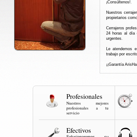
¡Consúltenos!.
Nuestros cerraje
propietarios como
Cerrajeros profes
24 horas al día 
urgentes.
Le atendemos en
trabajo por escrit
¡¡Garantía ArisH
Profesionales
Nuestros mejores
profesionales a tu
servicio
Efectivos
Solucionaremos su