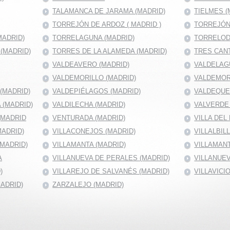
TALAMANCA DE JARAMA (MADRID)
TIELMES (
TORREJÓN DE ARDOZ ( MADRID )
TORREJÓN
MADRID)
TORRELAGUNA (MADRID)
TORRELOD
(MADRID)
TORRES DE LA ALAMEDA (MADRID)
TRES CANT
VALDEAVERO (MADRID)
VALDELAG
VALDEMORILLO (MADRID)
VALDEMOR
(MADRID)
VALDEPIÉLAGOS (MADRID)
VALDEQUE
 (MADRID)
VALDILECHA (MADRID)
VALVERDE 
(MADRID
VENTURADA (MADRID)
VILLA DEL
MADRID)
VILLACONEJOS (MADRID)
VILLALBIL
(MADRID)
VILLAMANTA (MADRID)
VILLAMANT
A
VILLANUEVA DE PERALES (MADRID)
VILLANUEV
)
VILLAREJO DE SALVANÉS (MADRID)
VILLAVICI
MADRID)
ZARZALEJO (MADRID)