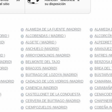
l sitio
su disposición
ALAMEDA DE LA FUENTE (MADRID)
ALAMEDA D
RID )
ALCOBENDAS ( MADRID )
ALCORCÓN 
ID)
ALGETE ( MADRID )
ALPEDRET
ANCHUELO (MADRID)
ARANJUEZ
D )
ARROYOMOLINOS (MADRID)
BATRES (M
MADRID)
BELMONTE DEL TAJO
BERZOSA 
DRID)
BRAOJOS (MADRID)
BREA DEL 
BUITRAGO DE LOZOYA (MADRID)
BUSTARVIE
A(MADRID
CADALSO DE LOS VIDRIOS (MADRID
CAMARMA 
CANENCIA (MADRID)
CARABAÑA
)
CASTELLONET DE LA CONQUESTA
CEMACOEN
CERVERA DE BUITRAGO (MADRID)
CHAPINERÍ
CIEMPOZUELOS (MADRID)
COBEÑA (