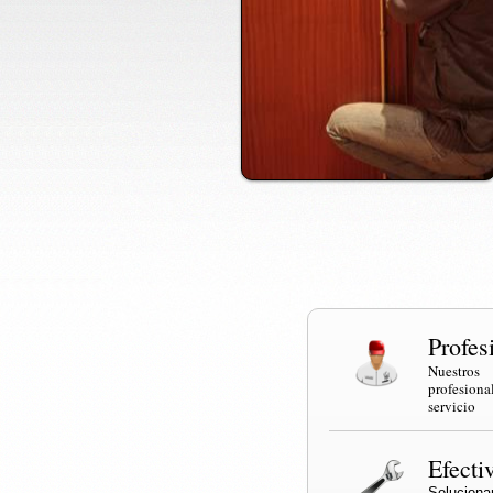
Profes
Nuestr
profesi
servicio
Efecti
Solucio