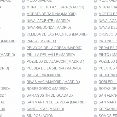
ADRID)
MECO (MADRID)
MEJORADA
A
MONTEJO DE LA SIERRA (MADRID)
MORALEJA 
MORATA DE TAJUÑA (MADRID)
MOSTOLES 
NAVALAFUENTE (MADRID)
NAVALAGA
)
NAVARREDONDA (MADRID)
NAVAS DEL
OLMEDA DE LAS FUENTES (MADRID)
ORUSCO D
(MADRID)
PARLA ( MADRID )
PATONES 
PELAYOS DE LA PRESA (MADRID)
PERALES D
(MADRID)
PINILLA DEL VALLE (MADRID)
PINTO ( MA
POZUELO DE ALARCÓN ( MADRID )
POZUELO D
DRID)
PUEBLA DE LA SIERRA (MADRID)
PUENTES V
RASCAFRÍA (MADRID)
REDUEÑA 
RIVAS VACIAMADRID ( MADRID )
ROBLEDILL
DRID)
ROBREGORDO (MADRID)
ROZAS DE
ID )
SAN AGUSTÍN DE GUADALIX
SAN FERNA
IAL
SAN MARTÍN DE LA VEGA (MADRID)
SAN MART
EDA
SANTORCAZ (MADRID)
SERRANILL
D)
SIN POBLACION
SOMOSIER