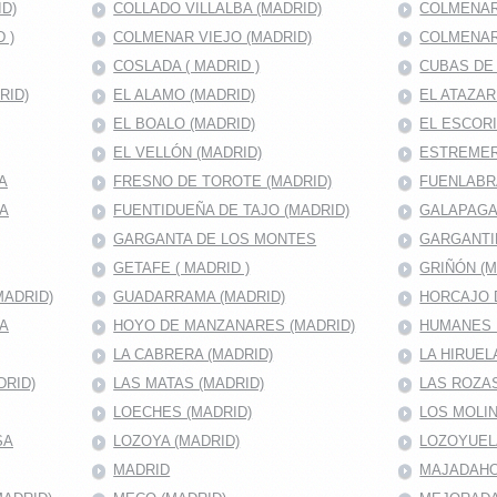
D)
COLLADO VILLALBA (MADRID)
COLMENAR
 )
COLMENAR VIEJO (MADRID)
COLMENAR
COSLADA ( MADRID )
CUBAS DE 
RID)
EL ALAMO (MADRID)
EL ATAZAR
EL BOALO (MADRID)
EL ESCORI
EL VELLÓN (MADRID)
ESTREMER
A
FRESNO DE TOROTE (MADRID)
FUENLABRA
MA
FUENTIDUEÑA DE TAJO (MADRID)
GALAPAGA
GARGANTA DE LOS MONTES
GARGANTI
GETAFE ( MADRID )
GRIÑÓN (M
MADRID)
GUADARRAMA (MADRID)
HORCAJO D
RA
HOYO DE MANZANARES (MADRID)
HUMANES 
LA CABRERA (MADRID)
LA HIRUEL
DRID)
LAS MATAS (MADRID)
LAS ROZAS
LOECHES (MADRID)
LOS MOLIN
SA
LOZOYA (MADRID)
LOZOYUEL
MADRID
MAJADAHON