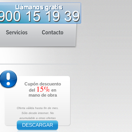
Cupón descuento
15%
del
en
mano de obra
Oferta válida hasta fin de mes.
Sólo desde internet. No
acumulable a otras ofertas
DESCARGAR