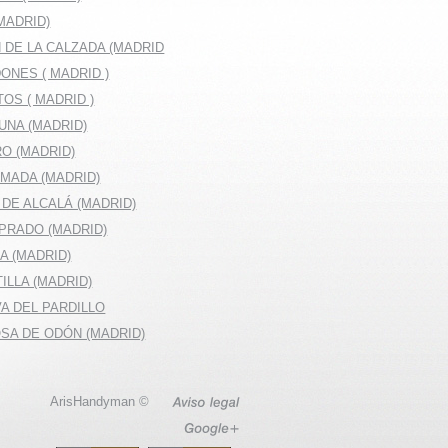
MADRID)
 DE LA CALZADA (MADRID
ONES ( MADRID )
OS ( MADRID )
UNA (MADRID)
O (MADRID)
MADA (MADRID)
DE ALCALÁ (MADRID)
 PRADO (MADRID)
LA (MADRID)
ILLA (MADRID)
A DEL PARDILLO
OSA DE ODÓN (MADRID)
ArisHandyman ©
Aviso
legal
Google+