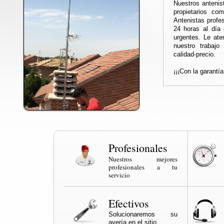
Nuestros antenis
propietarios co
Antenistas profes
24 horas al día 
urgentes. Le at
nuestro trabajo
calidad-precio.
¡¡¡Con la garantí
Profesionales
Nuestros mejores
profesionales a tu
servicio
Efectivos
Solucionaremos su
avería en el sitio