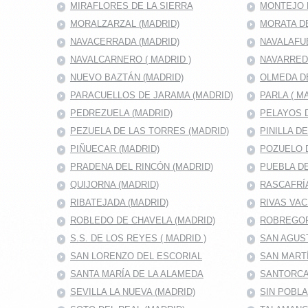
MIRAFLORES DE LA SIERRA
MONTEJO D
MORALZARZAL (MADRID)
MORATA DE
NAVACERRADA (MADRID)
NAVALAFU
NAVALCARNERO ( MADRID )
NAVARRED
NUEVO BAZTÁN (MADRID)
OLMEDA D
PARACUELLOS DE JARAMA (MADRID)
PARLA ( M
PEDREZUELA (MADRID)
PELAYOS D
PEZUELA DE LAS TORRES (MADRID)
PINILLA D
PIÑUECAR (MADRID)
POZUELO D
PRADENA DEL RINCÓN (MADRID)
PUEBLA DE
QUIJORNA (MADRID)
RASCAFRÍA
RIBATEJADA (MADRID)
RIVAS VAC
ROBLEDO DE CHAVELA (MADRID)
ROBREGOR
S.S. DE LOS REYES ( MADRID )
SAN AGUS
SAN LORENZO DEL ESCORIAL
SAN MARTÍ
SANTA MARÍA DE LA ALAMEDA
SANTORCA
SEVILLA LA NUEVA (MADRID)
SIN POBL