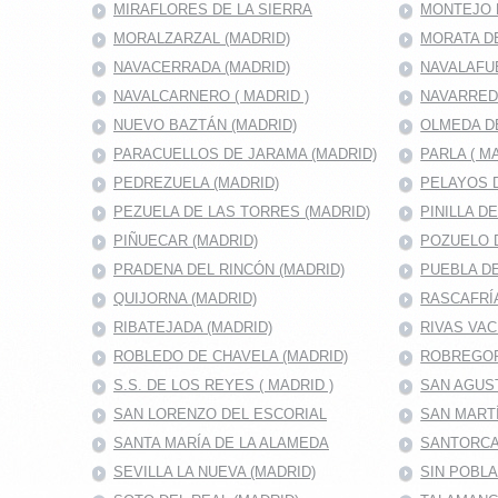
MIRAFLORES DE LA SIERRA
MONTEJO D
MORALZARZAL (MADRID)
MORATA DE
NAVACERRADA (MADRID)
NAVALAFU
NAVALCARNERO ( MADRID )
NAVARRED
NUEVO BAZTÁN (MADRID)
OLMEDA D
PARACUELLOS DE JARAMA (MADRID)
PARLA ( M
PEDREZUELA (MADRID)
PELAYOS D
PEZUELA DE LAS TORRES (MADRID)
PINILLA D
PIÑUECAR (MADRID)
POZUELO D
PRADENA DEL RINCÓN (MADRID)
PUEBLA DE
QUIJORNA (MADRID)
RASCAFRÍA
RIBATEJADA (MADRID)
RIVAS VAC
ROBLEDO DE CHAVELA (MADRID)
ROBREGOR
S.S. DE LOS REYES ( MADRID )
SAN AGUS
SAN LORENZO DEL ESCORIAL
SAN MARTÍ
SANTA MARÍA DE LA ALAMEDA
SANTORCA
SEVILLA LA NUEVA (MADRID)
SIN POBL