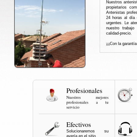
Nuestros antenis
propietarios co
Antenistas profes
24 horas al día 
urgentes. Le at
nuestro trabajo
calidad-precio.
¡¡¡Con la garantí
Profesionales
Nuestros mejores
profesionales a tu
servicio
Efectivos
Solucionaremos su
avería en el sitio