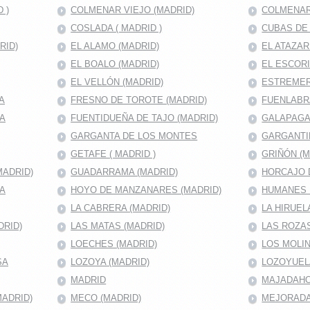
 )
COLMENAR VIEJO (MADRID)
COLMENAR
COSLADA ( MADRID )
CUBAS DE 
RID)
EL ALAMO (MADRID)
EL ATAZAR
EL BOALO (MADRID)
EL ESCORI
EL VELLÓN (MADRID)
ESTREMER
A
FRESNO DE TOROTE (MADRID)
FUENLABRA
MA
FUENTIDUEÑA DE TAJO (MADRID)
GALAPAGA
GARGANTA DE LOS MONTES
GARGANTI
GETAFE ( MADRID )
GRIÑÓN (M
MADRID)
GUADARRAMA (MADRID)
HORCAJO D
RA
HOYO DE MANZANARES (MADRID)
HUMANES 
LA CABRERA (MADRID)
LA HIRUEL
DRID)
LAS MATAS (MADRID)
LAS ROZAS
LOECHES (MADRID)
LOS MOLIN
SA
LOZOYA (MADRID)
LOZOYUEL
MADRID
MAJADAHON
ADRID)
MECO (MADRID)
MEJORADA