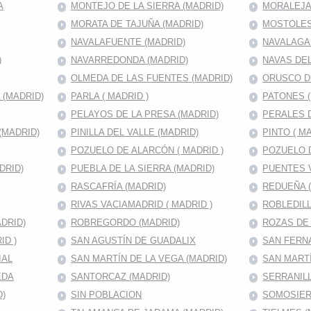
A
MONTEJO DE LA SIERRA (MADRID)
MORALEJA 
MORATA DE TAJUÑA (MADRID)
MOSTOLES 
NAVALAFUENTE (MADRID)
NAVALAGA
)
NAVARREDONDA (MADRID)
NAVAS DEL
OLMEDA DE LAS FUENTES (MADRID)
ORUSCO D
(MADRID)
PARLA ( MADRID )
PATONES 
PELAYOS DE LA PRESA (MADRID)
PERALES D
(MADRID)
PINILLA DEL VALLE (MADRID)
PINTO ( MA
POZUELO DE ALARCÓN ( MADRID )
POZUELO D
DRID)
PUEBLA DE LA SIERRA (MADRID)
PUENTES V
RASCAFRÍA (MADRID)
REDUEÑA 
RIVAS VACIAMADRID ( MADRID )
ROBLEDILL
DRID)
ROBREGORDO (MADRID)
ROZAS DE
ID )
SAN AGUSTÍN DE GUADALIX
SAN FERNA
IAL
SAN MARTÍN DE LA VEGA (MADRID)
SAN MART
EDA
SANTORCAZ (MADRID)
SERRANILL
D)
SIN POBLACION
SOMOSIER