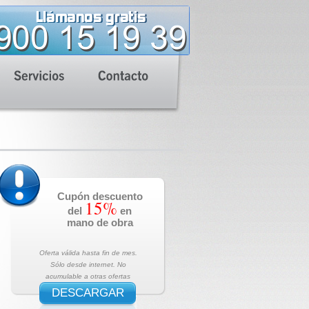
Cupón descuento
15%
del
en
mano de obra
Oferta válida hasta fin de mes.
Sólo desde internet. No
acumulable a otras ofertas
DESCARGAR