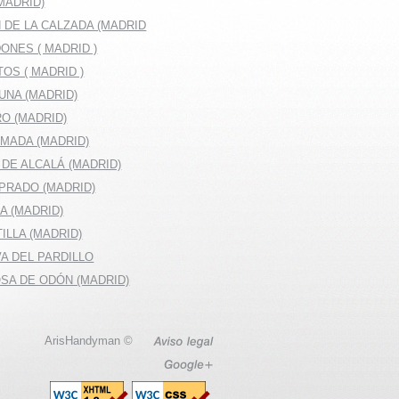
MADRID)
 DE LA CALZADA (MADRID
ONES ( MADRID )
OS ( MADRID )
UNA (MADRID)
O (MADRID)
MADA (MADRID)
DE ALCALÁ (MADRID)
 PRADO (MADRID)
LA (MADRID)
ILLA (MADRID)
A DEL PARDILLO
OSA DE ODÓN (MADRID)
ArisHandyman ©
Aviso
legal
Google+