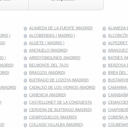
ALAMEDA DE LA FUENTE (MADRID)
ALAMEDA D
RID )
ALCOBENDAS ( MADRID )
ALCORCÓN 
ID)
ALGETE ( MADRID )
ALPEDRET
ANCHUELO (MADRID)
ARANJUEZ
D )
ARROYOMOLINOS (MADRID)
BATRES (M
MADRID)
BELMONTE DEL TAJO
BERZOSA 
DRID)
BRAOJOS (MADRID)
BREA DEL 
BUITRAGO DE LOZOYA (MADRID)
BUSTARVIE
A(MADRID
CADALSO DE LOS VIDRIOS (MADRID
CAMARMA 
CANENCIA (MADRID)
CARABAÑA
)
CASTELLONET DE LA CONQUESTA
CEMACOEN
CERVERA DE BUITRAGO (MADRID)
CHAPINERÍ
CIEMPOZUELOS (MADRID)
COBEÑA (
D)
COLLADO VILLALBA (MADRID)
COLMENAR