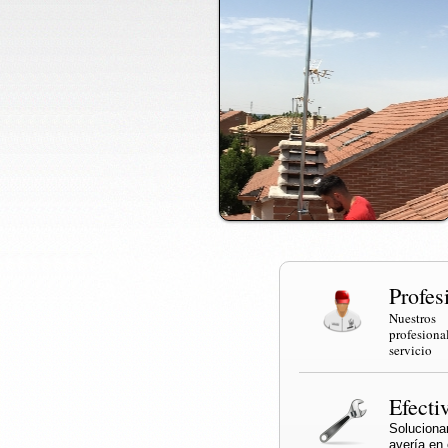
Profes
Nuestr
profesi
servicio
Efecti
Solucio
avería en e