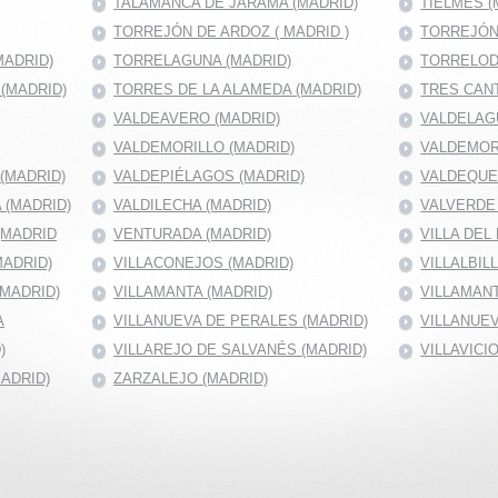
TALAMANCA DE JARAMA (MADRID)
TIELMES (
TORREJÓN DE ARDOZ ( MADRID )
TORREJÓN
MADRID)
TORRELAGUNA (MADRID)
TORRELOD
(MADRID)
TORRES DE LA ALAMEDA (MADRID)
TRES CANT
VALDEAVERO (MADRID)
VALDELAG
VALDEMORILLO (MADRID)
VALDEMOR
(MADRID)
VALDEPIÉLAGOS (MADRID)
VALDEQUE
 (MADRID)
VALDILECHA (MADRID)
VALVERDE 
(MADRID
VENTURADA (MADRID)
VILLA DEL
MADRID)
VILLACONEJOS (MADRID)
VILLALBIL
(MADRID)
VILLAMANTA (MADRID)
VILLAMANT
A
VILLANUEVA DE PERALES (MADRID)
VILLANUEV
)
VILLAREJO DE SALVANÉS (MADRID)
VILLAVICI
MADRID)
ZARZALEJO (MADRID)