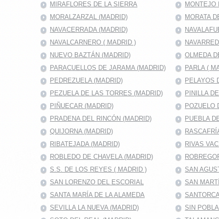
MIRAFLORES DE LA SIERRA
MONTEJO D
MORALZARZAL (MADRID)
MORATA DE
NAVACERRADA (MADRID)
NAVALAFU
NAVALCARNERO ( MADRID )
NAVARRED
NUEVO BAZTÁN (MADRID)
OLMEDA D
PARACUELLOS DE JARAMA (MADRID)
PARLA ( M
PEDREZUELA (MADRID)
PELAYOS D
PEZUELA DE LAS TORRES (MADRID)
PINILLA D
PIÑUECAR (MADRID)
POZUELO D
PRADENA DEL RINCÓN (MADRID)
PUEBLA DE
QUIJORNA (MADRID)
RASCAFRÍA
RIBATEJADA (MADRID)
RIVAS VAC
ROBLEDO DE CHAVELA (MADRID)
ROBREGOR
S.S. DE LOS REYES ( MADRID )
SAN AGUS
SAN LORENZO DEL ESCORIAL
SAN MARTÍ
SANTA MARÍA DE LA ALAMEDA
SANTORCA
SEVILLA LA NUEVA (MADRID)
SIN POBL