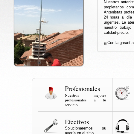
Nuestros antenis
propietarios co
Antenistas profes
24 horas al día 
urgentes. Le at
nuestro trabajo
calidad-precio.
¡¡¡Con la garantí
Profesionales
Nuestros mejores
profesionales a tu
servicio
Efectivos
Solucionaremos su
avería en el sitio