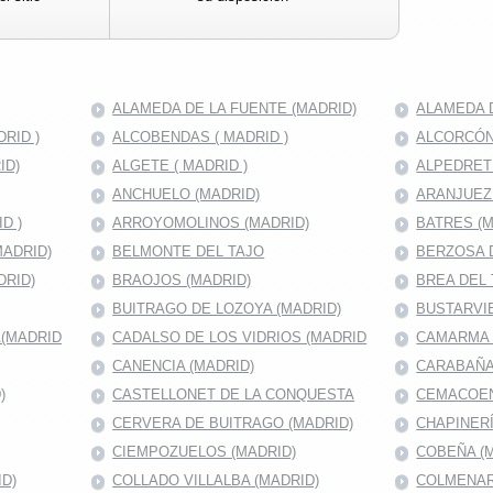
ALAMEDA DE LA FUENTE (MADRID)
ALAMEDA D
RID )
ALCOBENDAS ( MADRID )
ALCORCÓN 
ID)
ALGETE ( MADRID )
ALPEDRET
ANCHUELO (MADRID)
ARANJUEZ
D )
ARROYOMOLINOS (MADRID)
BATRES (M
MADRID)
BELMONTE DEL TAJO
BERZOSA 
DRID)
BRAOJOS (MADRID)
BREA DEL 
BUITRAGO DE LOZOYA (MADRID)
BUSTARVIE
A(MADRID
CADALSO DE LOS VIDRIOS (MADRID
CAMARMA 
CANENCIA (MADRID)
CARABAÑA
)
CASTELLONET DE LA CONQUESTA
CEMACOEN
CERVERA DE BUITRAGO (MADRID)
CHAPINERÍ
CIEMPOZUELOS (MADRID)
COBEÑA (
D)
COLLADO VILLALBA (MADRID)
COLMENAR