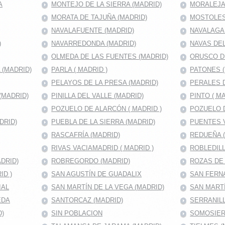
A
MONTEJO DE LA SIERRA (MADRID)
MORALEJA 
MORATA DE TAJUÑA (MADRID)
MOSTOLES 
NAVALAFUENTE (MADRID)
NAVALAGA
)
NAVARREDONDA (MADRID)
NAVAS DEL
OLMEDA DE LAS FUENTES (MADRID)
ORUSCO D
(MADRID)
PARLA ( MADRID )
PATONES 
PELAYOS DE LA PRESA (MADRID)
PERALES D
(MADRID)
PINILLA DEL VALLE (MADRID)
PINTO ( MA
POZUELO DE ALARCÓN ( MADRID )
POZUELO D
DRID)
PUEBLA DE LA SIERRA (MADRID)
PUENTES V
RASCAFRÍA (MADRID)
REDUEÑA 
RIVAS VACIAMADRID ( MADRID )
ROBLEDILL
DRID)
ROBREGORDO (MADRID)
ROZAS DE
ID )
SAN AGUSTÍN DE GUADALIX
SAN FERNA
IAL
SAN MARTÍN DE LA VEGA (MADRID)
SAN MART
EDA
SANTORCAZ (MADRID)
SERRANILL
D)
SIN POBLACION
SOMOSIER