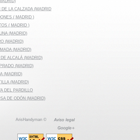
MADRID)
 DE LA CALZADA (MADRID
ONES ( MADRID )
OS ( MADRID )
UNA (MADRID)
O (MADRID)
MADA (MADRID)
DE ALCALÁ (MADRID)
 PRADO (MADRID)
LA (MADRID)
ILLA (MADRID)
A DEL PARDILLO
OSA DE ODÓN (MADRID)
ArisHandyman ©
Aviso
legal
Google+