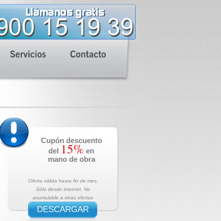
Cupón descuento
15%
del
en
mano de obra
Oferta válida hasta fin de mes.
Sólo desde internet. No
acumulable a otras ofertas
DESCARGAR