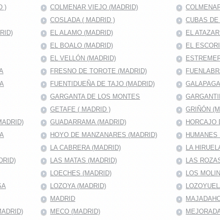
 )
COLMENAR VIEJO (MADRID)
COLMENAR
COSLADA ( MADRID )
CUBAS DE 
RID)
EL ALAMO (MADRID)
EL ATAZAR
EL BOALO (MADRID)
EL ESCORI
EL VELLÓN (MADRID)
ESTREMER
A
FRESNO DE TOROTE (MADRID)
FUENLABRA
MA
FUENTIDUEÑA DE TAJO (MADRID)
GALAPAGA
GARGANTA DE LOS MONTES
GARGANTI
GETAFE ( MADRID )
GRIÑÓN (M
MADRID)
GUADARRAMA (MADRID)
HORCAJO D
RA
HOYO DE MANZANARES (MADRID)
HUMANES 
LA CABRERA (MADRID)
LA HIRUEL
DRID)
LAS MATAS (MADRID)
LAS ROZAS
LOECHES (MADRID)
LOS MOLIN
SA
LOZOYA (MADRID)
LOZOYUEL
MADRID
MAJADAHON
ADRID)
MECO (MADRID)
MEJORADA