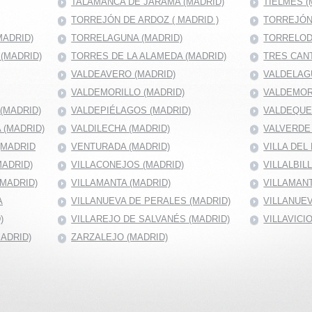
TALAMANCA DE JARAMA (MADRID)
TIELMES (
TORREJÓN DE ARDOZ ( MADRID )
TORREJÓN
MADRID)
TORRELAGUNA (MADRID)
TORRELOD
(MADRID)
TORRES DE LA ALAMEDA (MADRID)
TRES CANT
VALDEAVERO (MADRID)
VALDELAG
VALDEMORILLO (MADRID)
VALDEMOR
(MADRID)
VALDEPIÉLAGOS (MADRID)
VALDEQUE
 (MADRID)
VALDILECHA (MADRID)
VALVERDE 
(MADRID
VENTURADA (MADRID)
VILLA DEL
MADRID)
VILLACONEJOS (MADRID)
VILLALBIL
(MADRID)
VILLAMANTA (MADRID)
VILLAMANT
A
VILLANUEVA DE PERALES (MADRID)
VILLANUEV
)
VILLAREJO DE SALVANÉS (MADRID)
VILLAVICI
MADRID)
ZARZALEJO (MADRID)