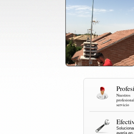
Profes
Nuestr
profesi
servicio
Efecti
Solucio
avería en e