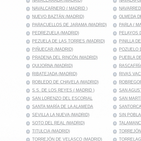
NAVACERRADA (MADRID)
NAVALAFU
NAVALCARNERO ( MADRID )
NAVARRED
NUEVO BAZTÁN (MADRID)
OLMEDA D
PARACUELLOS DE JARAMA (MADRID)
PARLA ( M
PEDREZUELA (MADRID)
PELAYOS D
PEZUELA DE LAS TORRES (MADRID)
PINILLA D
PIÑUECAR (MADRID)
POZUELO D
PRADENA DEL RINCÓN (MADRID)
PUEBLA DE
QUIJORNA (MADRID)
RASCAFRÍA
RIBATEJADA (MADRID)
RIVAS VAC
ROBLEDO DE CHAVELA (MADRID)
ROBREGOR
S.S. DE LOS REYES ( MADRID )
SAN AGUS
SAN LORENZO DEL ESCORIAL
SAN MARTÍ
SANTA MARÍA DE LA ALAMEDA
SANTORCA
SEVILLA LA NUEVA (MADRID)
SIN POBL
SOTO DEL REAL (MADRID)
TALAMANC
TITULCIA (MADRID)
TORREJÓN 
TORREJÓN DE VELASCO (MADRID)
TORRELAG