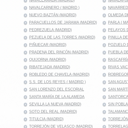
NAVACERRADA (MADRID)
NAVALAFU
NAVALCARNERO ( MADRID )
NAVARRED
NUEVO BAZTÁN (MADRID)
OLMEDA D
PARACUELLOS DE JARAMA (MADRID)
PARLA ( M
PEDREZUELA (MADRID)
PELAYOS D
PEZUELA DE LAS TORRES (MADRID)
PINILLA D
PIÑUECAR (MADRID)
POZUELO D
PRADENA DEL RINCÓN (MADRID)
PUEBLA DE
QUIJORNA (MADRID)
RASCAFRÍA
RIBATEJADA (MADRID)
RIVAS VAC
ROBLEDO DE CHAVELA (MADRID)
ROBREGOR
S.S. DE LOS REYES ( MADRID )
SAN AGUS
SAN LORENZO DEL ESCORIAL
SAN MARTÍ
SANTA MARÍA DE LA ALAMEDA
SANTORCA
SEVILLA LA NUEVA (MADRID)
SIN POBL
SOTO DEL REAL (MADRID)
TALAMANC
TITULCIA (MADRID)
TORREJÓN 
TORREJÓN DE VELASCO (MADRID)
TORRELAG