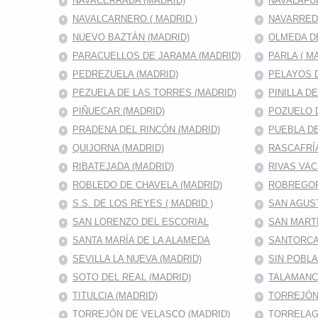
NAVACERRADA (MADRID)
NAVALAFU
NAVALCARNERO ( MADRID )
NAVARRED
NUEVO BAZTÁN (MADRID)
OLMEDA D
PARACUELLOS DE JARAMA (MADRID)
PARLA ( M
PEDREZUELA (MADRID)
PELAYOS D
PEZUELA DE LAS TORRES (MADRID)
PINILLA D
PIÑUECAR (MADRID)
POZUELO D
PRADENA DEL RINCÓN (MADRID)
PUEBLA DE
QUIJORNA (MADRID)
RASCAFRÍA
RIBATEJADA (MADRID)
RIVAS VAC
ROBLEDO DE CHAVELA (MADRID)
ROBREGOR
S.S. DE LOS REYES ( MADRID )
SAN AGUS
SAN LORENZO DEL ESCORIAL
SAN MARTÍ
SANTA MARÍA DE LA ALAMEDA
SANTORCA
SEVILLA LA NUEVA (MADRID)
SIN POBL
SOTO DEL REAL (MADRID)
TALAMANC
TITULCIA (MADRID)
TORREJÓN 
TORREJÓN DE VELASCO (MADRID)
TORRELAG