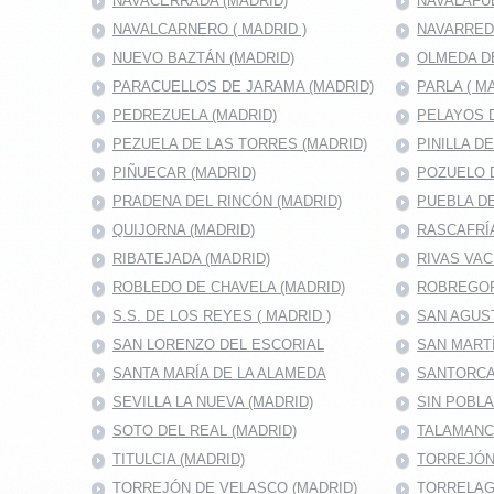
NAVACERRADA (MADRID)
NAVALAFU
NAVALCARNERO ( MADRID )
NAVARRED
NUEVO BAZTÁN (MADRID)
OLMEDA D
PARACUELLOS DE JARAMA (MADRID)
PARLA ( M
PEDREZUELA (MADRID)
PELAYOS D
PEZUELA DE LAS TORRES (MADRID)
PINILLA D
PIÑUECAR (MADRID)
POZUELO D
PRADENA DEL RINCÓN (MADRID)
PUEBLA DE
QUIJORNA (MADRID)
RASCAFRÍA
RIBATEJADA (MADRID)
RIVAS VAC
ROBLEDO DE CHAVELA (MADRID)
ROBREGOR
S.S. DE LOS REYES ( MADRID )
SAN AGUS
SAN LORENZO DEL ESCORIAL
SAN MARTÍ
SANTA MARÍA DE LA ALAMEDA
SANTORCA
SEVILLA LA NUEVA (MADRID)
SIN POBL
SOTO DEL REAL (MADRID)
TALAMANC
TITULCIA (MADRID)
TORREJÓN 
TORREJÓN DE VELASCO (MADRID)
TORRELAG