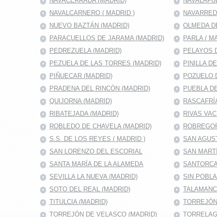
NAVACERRADA (MADRID)
NAVALAFU
NAVALCARNERO ( MADRID )
NAVARRED
NUEVO BAZTÁN (MADRID)
OLMEDA D
PARACUELLOS DE JARAMA (MADRID)
PARLA ( M
PEDREZUELA (MADRID)
PELAYOS D
PEZUELA DE LAS TORRES (MADRID)
PINILLA D
PIÑUECAR (MADRID)
POZUELO D
PRADENA DEL RINCÓN (MADRID)
PUEBLA DE
QUIJORNA (MADRID)
RASCAFRÍA
RIBATEJADA (MADRID)
RIVAS VAC
ROBLEDO DE CHAVELA (MADRID)
ROBREGOR
S.S. DE LOS REYES ( MADRID )
SAN AGUS
SAN LORENZO DEL ESCORIAL
SAN MARTÍ
SANTA MARÍA DE LA ALAMEDA
SANTORCA
SEVILLA LA NUEVA (MADRID)
SIN POBL
SOTO DEL REAL (MADRID)
TALAMANC
TITULCIA (MADRID)
TORREJÓN 
TORREJÓN DE VELASCO (MADRID)
TORRELAG