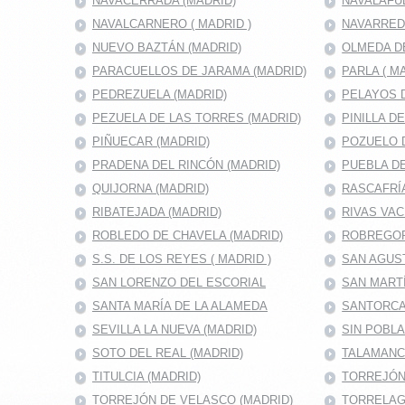
NAVACERRADA (MADRID)
NAVALAFU
NAVALCARNERO ( MADRID )
NAVARRED
NUEVO BAZTÁN (MADRID)
OLMEDA D
PARACUELLOS DE JARAMA (MADRID)
PARLA ( M
PEDREZUELA (MADRID)
PELAYOS D
PEZUELA DE LAS TORRES (MADRID)
PINILLA D
PIÑUECAR (MADRID)
POZUELO D
PRADENA DEL RINCÓN (MADRID)
PUEBLA DE
QUIJORNA (MADRID)
RASCAFRÍA
RIBATEJADA (MADRID)
RIVAS VAC
ROBLEDO DE CHAVELA (MADRID)
ROBREGOR
S.S. DE LOS REYES ( MADRID )
SAN AGUS
SAN LORENZO DEL ESCORIAL
SAN MARTÍ
SANTA MARÍA DE LA ALAMEDA
SANTORCA
SEVILLA LA NUEVA (MADRID)
SIN POBL
SOTO DEL REAL (MADRID)
TALAMANC
TITULCIA (MADRID)
TORREJÓN 
TORREJÓN DE VELASCO (MADRID)
TORRELAG