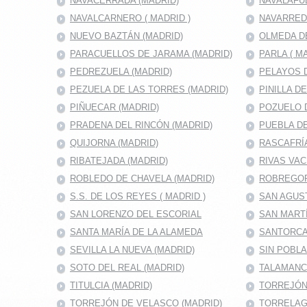
NAVACERRADA (MADRID)
NAVALAFU
NAVALCARNERO ( MADRID )
NAVARRED
NUEVO BAZTÁN (MADRID)
OLMEDA D
PARACUELLOS DE JARAMA (MADRID)
PARLA ( M
PEDREZUELA (MADRID)
PELAYOS D
PEZUELA DE LAS TORRES (MADRID)
PINILLA D
PIÑUECAR (MADRID)
POZUELO D
PRADENA DEL RINCÓN (MADRID)
PUEBLA DE
QUIJORNA (MADRID)
RASCAFRÍA
RIBATEJADA (MADRID)
RIVAS VAC
ROBLEDO DE CHAVELA (MADRID)
ROBREGOR
S.S. DE LOS REYES ( MADRID )
SAN AGUS
SAN LORENZO DEL ESCORIAL
SAN MARTÍ
SANTA MARÍA DE LA ALAMEDA
SANTORCA
SEVILLA LA NUEVA (MADRID)
SIN POBL
SOTO DEL REAL (MADRID)
TALAMANC
TITULCIA (MADRID)
TORREJÓN 
TORREJÓN DE VELASCO (MADRID)
TORRELAG